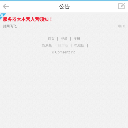
公告
服务器大本营入营须知！
驰网飞飞
0
首页
|
登录
|
注册
简易版
|
触屏版
|
电脑版
|
© Comsenz Inc.