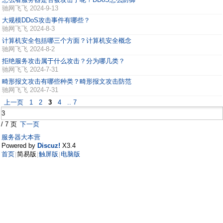
驰网飞飞
2024-9-13
大规模DDoS攻击事件有哪些？
驰网飞飞
2024-8-3
计算机安全包括哪三个方面？计算机安全概念
驰网飞飞
2024-8-2
拒绝服务攻击属于什么攻击？分为哪几类？
驰网飞飞
2024-7-31
畸形报文攻击有哪些种类？畸形报文攻击防范
驰网飞飞
2024-7-31
上一页
1
2
3
4
.. 7
/ 7 页
下一页
服务器大本营
Powered by
Discuz!
X3.4
首页
简易版
触屏版
电脑版
|
|
|