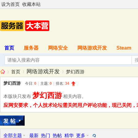
设为首页
收藏本站
首页
服务器
网络安全
网络游戏开发
Steam
网络游戏开发
首页
梦幻西游
梦幻西游
今日:
0
|
主题:
0
|
排名:
34
梦幻西游
本版块只发布
相关内容。
服
»
›
›
应网安要求，个人技术论坛需关闭用户评论功能，现已关闭，若是
全部主题
最新
热门
热帖
精华
更多