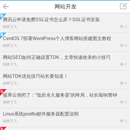
网站开发
腾讯云申请免费SSL证书怎么弄？SSL证书安装
驰网飞飞
0
CentOS 7部署WordPress个人博客网站搭建图文教程
驰网飞飞
0
网站SEO如何正确设置TDK，文章快速收录的小技巧
驰网飞飞
0
网站TDK优化技巧站长要知道！
驰网飞飞
0
狐蒂云倒闭了：“低价永久服务器”的终局，站长敲响警钟
驰网飞飞
0
Linux系统postfix邮件服务器配置说明
驰网飞飞
0