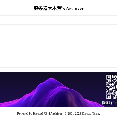
服务器大本营's Archiver
Powered by
Discuz! X3.4 Archiver
© 2001-2023
Discuz! Team
.