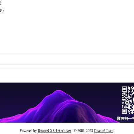
)
复)
Powered by
Discuz! X3.4 Archiver
© 2001-2023
Discuz! Team
.