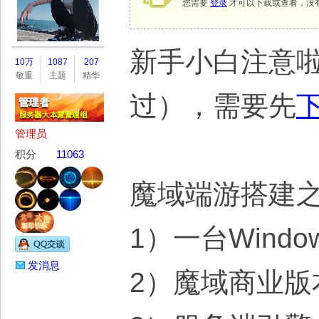
您需要
登录
才可以下载或查看，没
务
新手小白注意
10万
1087
207
敬重
主题
精华
过），需要先
管理员
积分
11063
魔域端游搭建
器
1）一台Wind
发消息
2）魔域商业