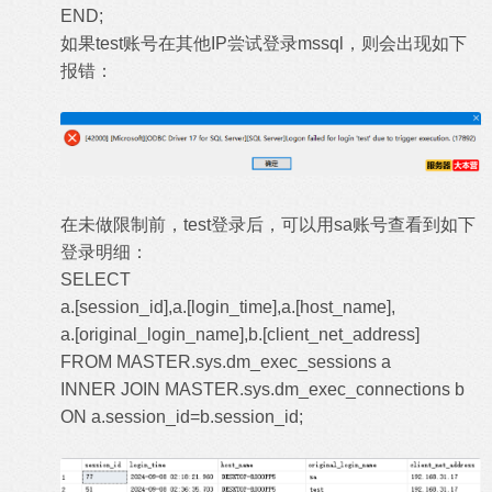
END;
如果test账号在其他IP尝试登录mssql，则会出现如下
报错：
在未做限制前，test登录后，可以用sa账号查看到如下
登录明细：
SELECT
a.[session_id],a.[login_time],a.[host_name],
a.[original_login_name],b.[client_net_address]
FROM MASTER.sys.dm_exec_sessions a
INNER JOIN MASTER.sys.dm_exec_connections b
ON a.session_id=b.session_id;