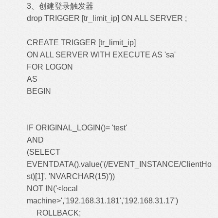
3、创建登录触发器
drop TRIGGER [tr_limit_ip] ON ALL SERVER ;
CREATE TRIGGER [tr_limit_ip]
ON ALL SERVER WITH EXECUTE AS 'sa'
FOR LOGON
AS
BEGIN
IF ORIGINAL_LOGIN()= 'test'
AND
(SELECT
EVENTDATA().value('(/EVENT_INSTANCE/ClientHo
st)[1]', 'NVARCHAR(15)'))
NOT IN('<local
machine>','192.168.31.181','192.168.31.17')
ROLLBACK;