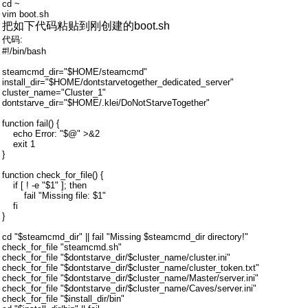
cd ~
vim boot.sh
把如下代码粘贴到刚创建的boot.sh
代码:
#!/bin/bash
steamcmd_dir="$HOME/steamcmd"
install_dir="$HOME/dontstarvetogether_dedicated_server"
cluster_name="Cluster_1"
dontstarve_dir="$HOME/.klei/DoNotStarveTogether"
function fail() {
echo Error: "$@" >&2
exit 1
}
function check_for_file() {
if [ ! -e "$1" ]; then
fail "Missing file: $1"
fi
}
cd "$steamcmd_dir" || fail "Missing $steamcmd_dir directory!"
check_for_file "steamcmd.sh"
check_for_file "$dontstarve_dir/$cluster_name/cluster.ini"
check_for_file "$dontstarve_dir/$cluster_name/cluster_token.txt"
check_for_file "$dontstarve_dir/$cluster_name/Master/server.ini"
check_for_file "$dontstarve_dir/$cluster_name/Caves/server.ini"
check_for_file "$install_dir/bin"