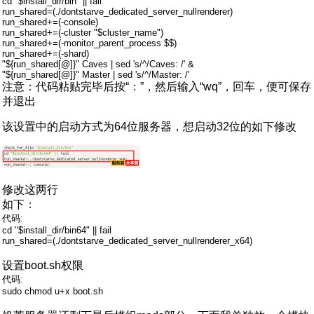
cd "$install_dir/bin" || fail
run_shared=(./dontstarve_dedicated_server_nullrenderer)
run_shared+=(-console)
run_shared+=(-cluster "$cluster_name")
run_shared+=(-monitor_parent_process $$)
run_shared+=(-shard)
"${run_shared[@]}" Caves | sed 's/^/Caves: /' &
"${run_shared[@]}" Master | sed 's/^/Master: /'
注意：代码粘贴完毕后按“：”，然后输入“wq”，回车，便可保存
并退出
该设置中的启动方式为64位服务器，想启动32位的如下修改
修改这两行
如下：
代码:
cd "$install_dir/bin64" || fail
run_shared=(./dontstarve_dedicated_server_nullrenderer_x64)
设置boot.sh权限
代码:
sudo chmod u+x boot.sh