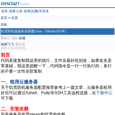
登录
我要入营
使用QQ帐号登录
|
|
首页
>
饥荒
发帖
|
饥荒联机版服务器搭建Linux（Ubuntu20.04）
看4617
回0
收藏
|
|
驰网飞飞
看全部
2025-4-16 17:26:03
前言
代码直接复制我这里的就行，文件名最好也别改，如果友友是
零基础，我这里提醒一下，代码指令是一行一行执行的，多行
的不要一次性全部复制
一、
租用云服务器
关于饥荒联机服务器配置推荐参考上一篇文章，云服务器租用
好后可以通过Xshell、Putty等SSH工具远程连接，在
下载中心
可下载
二、安装依赖
安装服务器所需steam和饥荒的依赖