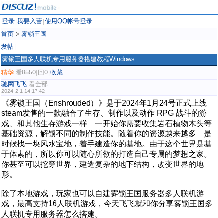
登录
我要入营
使用QQ帐号登录
|
|
首页
>
雾锁王国
发帖
|
雾锁王国多人联机专用服务器搭建教程Windows
精华
看9550
回0
收藏
|
|
驰网飞飞
看全部
2024-2-1 14:17:42
《雾锁王国（Enshrouded）》是于2024年1月24号正式上线
steam发售的一款融合了生存、制作以及动作 RPG 战斗的游
戏、和其他生存游戏一样，一开始你需要收集岩石植物木头等
基础资源，解锁不同的制作技能。随着你的资源越来越多，是
时候找一块风水宝地，着手建造你的基地。由于这个世界是基
于体素的，所以你可以随心所欲的打造自己专属的梦想之家。
你甚至可以挖穿世界，建造复杂的地下结构，改变世界的地
形。
除了本地游戏，玩家也可以自建雾锁王国服务器多人联机游
戏，最高支持16人联机游戏，今天飞飞就和你分享雾锁王国多
人联机专用服务器怎么搭建。