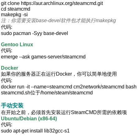
git clone https://aur.archlinux.org/steamcmd.git
cd steamcmd
makepkg -si
注：你需要安装base-devel软件包才能执行makepkg
代码:
sudo pacman -Syy base-devel
Gentoo Linux
代码:
emerge --ask games-server/steamcmd
Docker
如果你的服务器正在运行Docker，你可以简单地使用
代码:
docker run -it --name=steamcmd cm2network/steamcmd bash
steamcmd.sh位于/home/steam/steamcmd
手动安装
在开始之前，必须首先安装运行SteamCMD所需的依赖项
Ubuntu/Debian (x86-64)
代码:
sudo apt-get install lib32gcc-s1