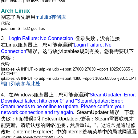
yum install glibc.i686 libstdc++.i686
Arch Linux
别忘了首先启用
multilib存储库
代码:
pacman -S lib32-gcc-libs
3、
Login Failure: No Connection
登录失败，没有连接
在Linux服务器上，您可能会遇到“
Login Failure: No
Connection
”错误。这与缺少iptables规则有关。您将需要以下
内容：
代码:
iptables -A INPUT -p udp -m udp --sport 27000:27030 --dport 1025:65355 -j
ACCEPT
iptables -A INPUT -p udp -m udp --sport 4380 --dport 1025:65355 -j ACCEPT
端口列表参考此处
4、在Windows服务器上，您可能会遇到“
SteamUpdater: Error:
Download failed: http error 0" and "SteamUpdater: Error:
Steam needs to be online to update. Please confirm your
network connection and try again
. SteamUpdater:错误：下载
失败：http错误0”和“SteamUpdateer:错误：Steam需要联机才
能更新。请确认您的网络连接，然后重试。”。这通常是通过修
改IE（Internet Explorer）中的Internet选项菜单中的局域网设置