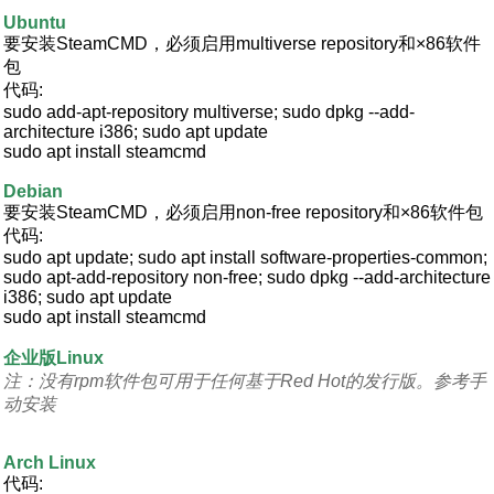
Ubuntu
要安装SteamCMD，必须启用multiverse repository和×86软件
包
代码:
sudo add-apt-repository multiverse; sudo dpkg --add-
architecture i386; sudo apt update
sudo apt install steamcmd
Debian
要安装SteamCMD，必须启用non-free repository和×86软件包
代码:
sudo apt update; sudo apt install software-properties-common;
sudo apt-add-repository non-free; sudo dpkg --add-architecture
i386; sudo apt update
sudo apt install steamcmd
企业版Linux
注：没有rpm软件包可用于任何基于Red Hot的发行版。参考手
动安装
Arch Linux
代码: