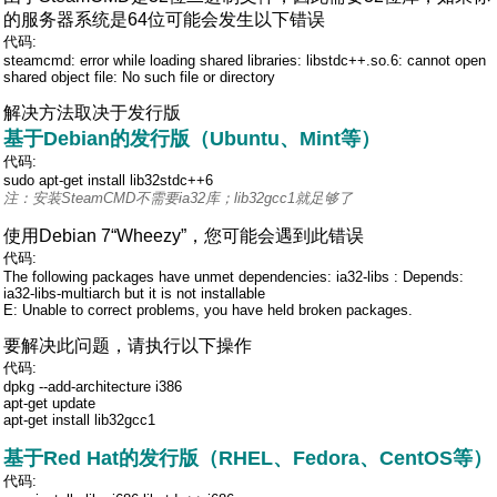
的服务器系统是64位可能会发生以下错误
代码:
steamcmd: error while loading shared libraries: libstdc++.so.6: cannot open
shared object file: No such file or directory
解决方法取决于发行版
基于Debian的发行版（Ubuntu、Mint等）
代码:
sudo apt-get install lib32stdc++6
注：安装SteamCMD不需要ia32库；lib32gcc1就足够了
使用Debian 7“Wheezy”，您可能会遇到此错误
代码:
The following packages have unmet dependencies: ia32-libs : Depends:
ia32-libs-multiarch but it is not installable
E: Unable to correct problems, you have held broken packages.
要解决此问题，请执行以下操作
代码:
dpkg --add-architecture i386
apt-get update
apt-get install lib32gcc1
基于Red Hat的发行版（RHEL、Fedora、CentOS等）
代码: