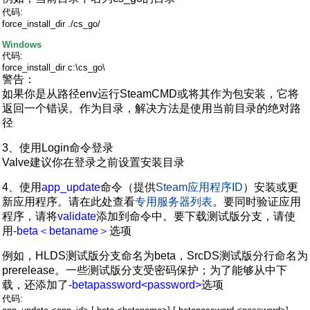
代码:
force_install_dir ./cs_go/
Windows
代码:
force_install_dir c:\cs_go\
警告：
如果你是从路径env运行SteamCMD或将其作为包安装，它将
返回一个错误。作为目录，解决方法是使用当前目录的绝对路
径
3、使用Login命令登录
Valve建议你在登录之前设置安装目录
4、使用
app_update
命令（提供
Steam应用程序ID
）安装或更
新应用程序。请在此处查看
专用服务器列表
。要同时验证应用
程序，请将
validate
添加到命令中。要下载测试版分支，请使
用
-beta＜betaname＞
选项
例如，HLDS测试版分支命名为beta，SrcDS测试版分行命名为
prerelease。一些测试版分支受密码保护；为了能够从中下
载，还添加了
-betapassword<password>
选项
代码: