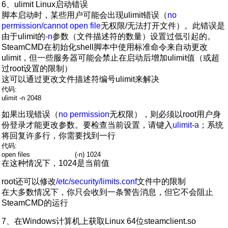
6、ulimit Linux启动错误
脚本启动时，某些用户可能会出现ulimit错误（
no
permission/cannot open file
无权限/无法打开文件）。此错误是
由于ulimit的
-n
参数（文件描述符的数量）设置过低引起的。
SteamCMD在初始化shell脚本中使用标准命令来自动更改
ulimit，但一些服务器可能会禁止在启动后增加ulimit值（或超
过root设置的限制）
这可以通过更改文件描述符编号ulimit来解决
代码:
ulimit -n 2048
如果出现错误（
no permission
无权限），则必须以root用户身
份登录才能更改参数。要检查当前设置，请键入
ulimit-a
；系统
将回复许多行，你需要找到一行
代码:
open files (-n) 1024
在这种情况下，1024是当前值
root还可以修改
/etc/security/limits.conf
文件中的限制
在大多数情况下，你只会收到一条警告消息，但它不会阻止
SteamCMD的运行
7、在Windows计算机上获取Linux 64位steamclient.so