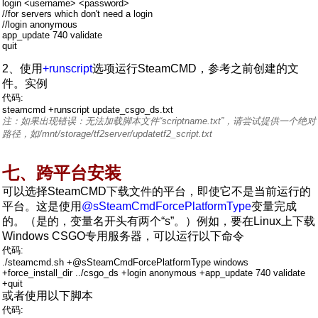
login <username> <password>
//for servers which don't need a login
//login anonymous
app_update 740 validate
quit
2、使用
+runscript
选项运行SteamCMD，参考之前创建的文
件。实例
代码:
steamcmd +runscript update_csgo_ds.txt
注：如果出现错误：无法加载脚本文件“scriptname.txt”，请尝试提供一个绝对
路径，如/mnt/storage/tf2server/updatetf2_script.txt
七、跨平台安装
可以选择SteamCMD下载文件的平台，即使它不是当前运行的
平台。这是使用
@sSteamCmdForcePlatformType
变量完成
的。（是的，变量名开头有两个“s”。）例如，要在Linux上下载
Windows CSGO专用服务器，可以运行以下命令
代码:
./steamcmd.sh +@sSteamCmdForcePlatformType windows
+force_install_dir ../csgo_ds +login anonymous +app_update 740 validate
+quit
或者使用以下脚本
代码: