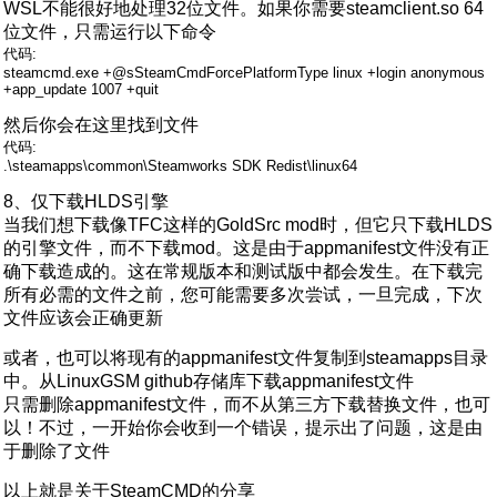
WSL不能很好地处理32位文件。如果你需要steamclient.so 64
位文件，只需运行以下命令
代码:
steamcmd.exe +@sSteamCmdForcePlatformType linux +login anonymous
+app_update 1007 +quit
然后你会在这里找到文件
代码:
.\steamapps\common\Steamworks SDK Redist\linux64
8、仅下载HLDS引擎
当我们想下载像TFC这样的GoldSrc mod时，但它只下载HLDS
的引擎文件，而不下载mod。这是由于appmanifest文件没有正
确下载造成的。这在常规版本和测试版中都会发生。在下载完
所有必需的文件之前，您可能需要多次尝试，一旦完成，下次
文件应该会正确更新
或者，也可以将现有的appmanifest文件复制到steamapps目录
中。从LinuxGSM github存储库下载appmanifest文件
只需删除appmanifest文件，而不从第三方下载替换文件，也可
以！不过，一开始你会收到一个错误，提示出了问题，这是由
于删除了文件
以上就是关于SteamCMD的分享